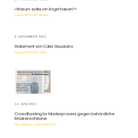
«Warum sollte ich Angst haben?»
Corona-WHO-IGV
,
Medien
3. NOVEMBER 2021
Statement von Catia Gaudiano
Corona-WHO-IGV
,
Video
14. JUNI 2021
Crowdfunding für Musterprozess gegen behördliche
Maskenschikane
Alle Aktionen
,
Corona-WHO-IGV